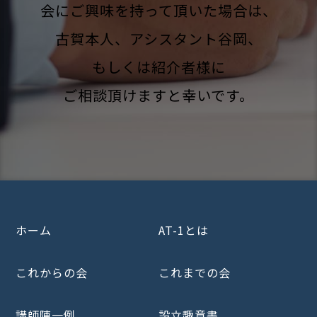
会にご興味を持って頂いた場合は、
古賀本人、アシスタント谷岡、
もしくは紹介者様に
ご相談頂けますと幸いです。
ホーム
AT-1とは
これからの会
これまでの会
講師陣一例
設立趣意書