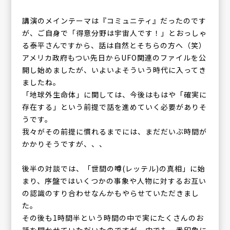
講演のメインテーマは『コミュニティ』だったのです
が、ご自身で「得意分野は宇宙人です！」とおっしゃ
る泰平さんですから、話は自然とそちらの方へ（笑）
アメリカ政府もつい先日からUFO関連のファイルを公
開し始めましたが、いよいよそういう時代に入ってき
ましたね。
「地球外生命体」に関しては、今後はもはや「確実に
存在する」という前提で話を進めていく必要がありそ
うです。
我々がその前提に慣れるまでには、まだだいぶ時間が
かかりそうですが、、、
後半の対談では、「世間の噂(レッテル)の真相」に始
まり、序盤ではいくつかの事象や人物に対するお互い
の認識のすり合わせなんかもやらせていただきまし
た。
その後も1時間半という時間の中で実にたくさんのお
話を聞かせていただいたのですが、中でも一番印象に