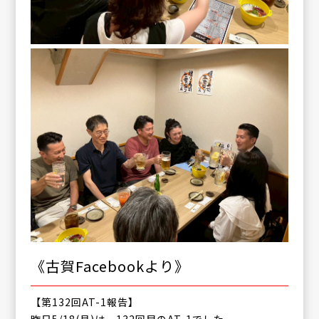
《古賀Facebookより》
【第132回AT-1報告】
昨日5/18(月)は、132回目のAT-1でした。