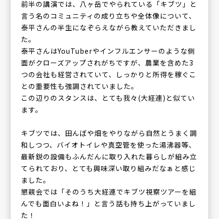
前半の講演では、八ヶ岳でやられている「キブツ」と
言う名のコミュニティの成り立ちや全体像について、
泰平さんの半生になぞらえながら教えていただきまし
た。
泰平さんはYouTuberやインフルエンサーのような側
面がクローズアップされがちですが、農業を含めた3
つの会社も経営されていて、しっかりと所得を稼ぐこ
との重要性も強調されていました。
この辺りのスタンスは、とても我々(大経連)と似てい
ます。
キブツでは、田んぼや畑をやりながら自然とうまく調
和しつつ、バイオトイレや真空管を使った湯沸器等、
最新鋭の設備もふんだんに取り入れた暮らしが組み立
てられており、とても興味深い取り組みだなぁと感じ
ました。
懇親会では「そのうち大経連でキブツ視察ツアーを組
んでも面白いよね！」と言う話も持ち上がっていまし
た！