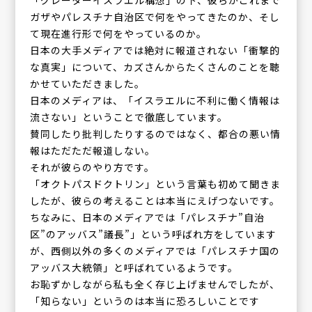
「グレーターイスラエル構想」の下、彼らがこれまで
ガザやパレスチナ自治区で何をやってきたのか、そし
て現在進行形で何をやっているのか。
日本の大手メディアでは絶対に報道されない「衝撃的
な真実」について、カズさんからたくさんのことを聴
かせていただきました。
日本のメディアは、「イスラエルに不利に働く情報は
流さない」ということで徹底しています。
賛同したり批判したりするのではなく、都合の悪い情
報はただただ報道しない。
それが彼らのやり方です。
「オクトパスドクトリン」という言葉も初めて聞きま
したが、彼らの考えることは本当にえげつないです。
ちなみに、日本のメディアでは「パレスチナ”自治
区”のアッバス”議長”」という呼ばれ方をしています
が、西側以外の多くのメディアでは「パレスチナ国の
アッバス大統領」と呼ばれているようです。
お恥ずかしながら私も全く存じ上げませんでしたが、
「知らない」というのは本当に恐ろしいことです