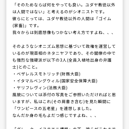
「そのためならば何をやっても良い。ユダヤ教徒以外
は人間ではない」と考えるのがシオニストです。
彼らにとっては、ユダヤ教徒以外の人間は「ゴイム
(家畜)」です。
我々からは到底想像もつかない考え方ですよね、、、
そのようなシオニズム思想に基づいて政権を運営して
いるのが現首相のネタニヤフであり、その閣僚の中で
も強烈な強硬派が以下の3人(全員入植地出身の弁護
士)とのこと。
・ベザレルスモトリッチ(財務大臣)
・イタマルベングウィル(国家安全保障大臣)
・ヤリフレヴィン(法務大臣)
風貌については添付の写真をご参照いただければと思
いますが、私はこれ(その肩書き含む)を見た瞬間に
「ワンピースの五老星」を連想しました。
なんだか身の毛もよだつ感じですよね、、、