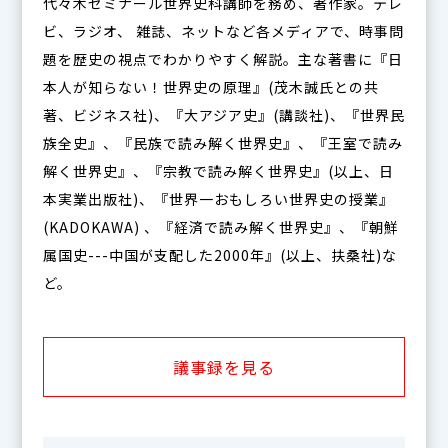
代々木ゼミナール世界史科講師を務め、著作家。テレ
ビ、ラジオ、 雑誌、ネットなど各メディアで、時事問
題を歴史の視点でわかりやすく解説。主な著書に『日
本人が知らない！世界史の原理』(茂木誠氏との共
著、ビジネス社)、『大アジア史』(講談社)、『世界民
族全史』、『民族で読み解く世界史』、『王室で読み
解く世界史』、『宗教で読み解く世界史』(以上、日
本実業出版社)、『世界一おもしろい世界史の授業』
(KADOKAWA) 、『経済で読み解く世界史』、『朝鮮
属国史---中国が支配した2000年』(以上、扶桑社)な
ど。
議事録を見る