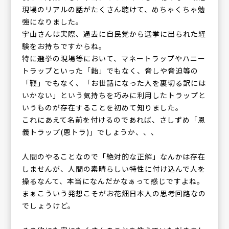
現場のリアルの話がたくさん聴けて、めちゃくちゃ勉
強になりました。
宇山さんは実際、過去に自民党から選挙に出られた経
験をお持ちですからね。
特に選挙の現場等において、マネートラップやハニー
トラップといった「飴」でもなく、脅しや脅迫等の
「鞭」でもなく、「お世話になった人を裏切る訳には
いかない」という気持ちを巧みに利用したトラップと
いうものが存在することを初めて知りました。
これにあえて名前を付けるのであれば、さしずめ「恩
義トラップ(恩トラ)」でしょうか、、、
人間のやることなので「絶対的な正解」なんかは存在
しませんが、人間の素晴らしい特性に付け込んで人を
操るなんて、本当になんだかなぁって感じですよね。
まぁこういう発想こそがお花畑日本人の思考回路なの
でしょうけど。