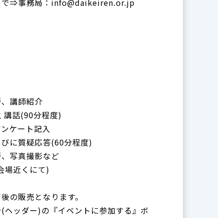
局：info@daikeiren.or.jp
挨拶、講師紹介
生 講話(90分程度)
、アンケート記入
ならびに質疑応答(60分程度)
挨拶、写真撮影など
(会場近くにて)
了後の販売となります。
(ヘッダー)の『イベントに参加する』ボ