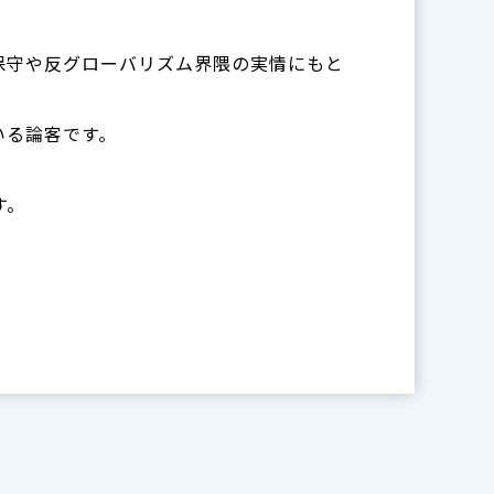
保守や反グローバリズム界隈の実情にもと
いる論客です。
す。