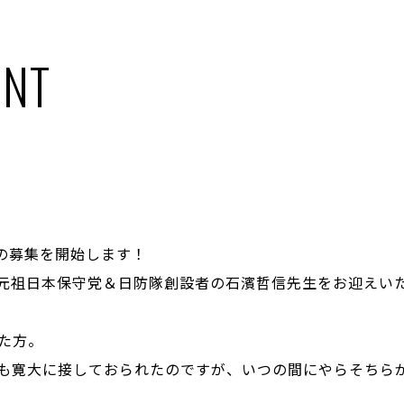
NT
)の募集を開始します！
師には元祖日本保守党＆日防隊創設者の石濱哲信先生をお迎えい
た方。
も寛大に接しておられたのですが、いつの間にやらそちら