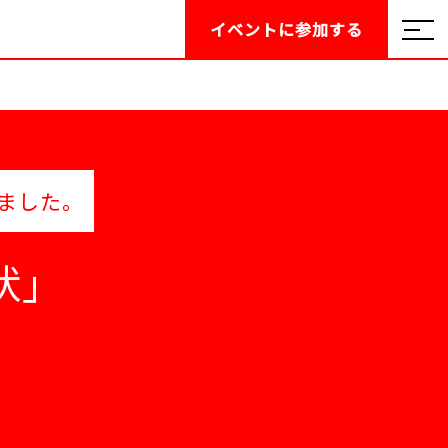
イベントに
参加する
ました。
状」