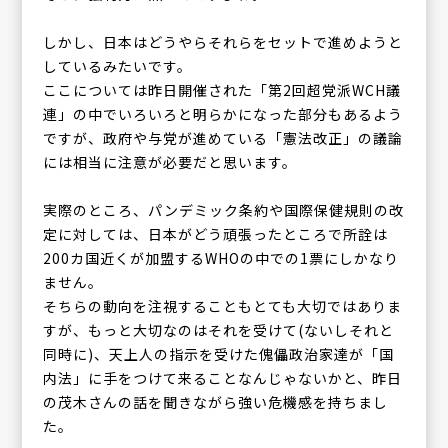
しかし、日本はどうやらそれらをセットで進めようと
しているみたいです。
ここについては昨日開催された「第2回超党派WCH議
連」の中でいろいろと明らかになった部分もあるよう
ですが、政府や与党が進めている「憲法改正」の議論
には相当に注意が必要だと思います。
実際のところ、パンデミック条約や国際保健規則の改
定に対しては、日本がどう頑張ったところで所詮は
200カ国近くが加盟するWHOの中での1票にしかなり
ません。
そちらの動向を注視することもとても大切ではありま
すが、もっと大切なのはそれを受けて(ないしそれと
同時に)、天上人の指示を受けた傀儡政治家達が「国
内法」に手をつけて来ることなんじゃないかと、昨日
の茂木さんの話を聞きながら強い危機感を持ちまし
た。