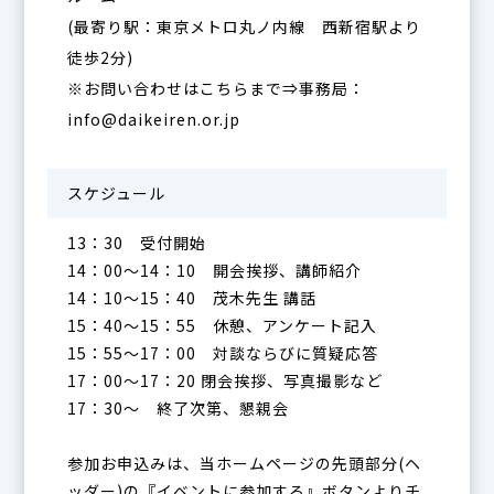
(最寄り駅：東京メトロ丸ノ内線 西新宿駅より
徒歩2分)
※お問い合わせはこちらまで⇒事務局：
info@daikeiren.or.jp
スケジュール
13：30 受付開始
14：00～14：10 開会挨拶、講師紹介
14：10～15：40 茂木先生 講話
15：40～15：55 休憩、アンケート記入
15：55～17：00 対談ならびに質疑応答
17：00～17：20 閉会挨拶、写真撮影など
17：30〜 終了次第、懇親会
参加お申込みは、当ホームページの先頭部分(ヘ
ッダー)の『イベントに参加する』ボタンよりチ