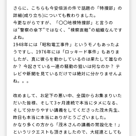
さらに、こちらも今安倍派の件で話題の「特捜部」の
詳細(成り立ち)についても教わりました。
今更ながらですが、「〇〇地検特捜部」と言うの
は”警察の傘下”ではなく、”検察直轄”の組織なんです
よね。
1948年には「昭和電工事件」というモノもあったよ
うですし、1976年には「ロッキード事件」もありま
したが、真に彼らを動かしているのは果たして誰なの
か？ 今起きている一連の騒動の狙いは何なのか？ テ
レビや新聞を見ているだけでは絶対に分かりませんよ
ね。。。
改めまして、お足下の悪い中、全国からお集まりいた
だいた皆様、そして3ヶ月連続で本当にタメになる、
そして分かりやすい講義をしてくださった茂木先生、
昨日も本当に本当にありがとうございました。
かなり多くの方から「茂木さんの講義の常設化を！」
というリクエストも頂きましたので、大経連としても