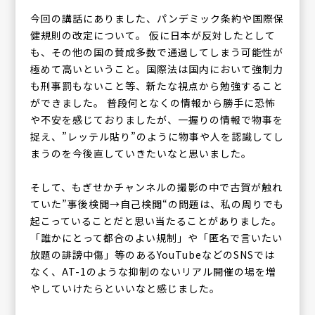
今回の講話にありました、パンデミック条約や国際保
健規則の改定について。 仮に日本が反対したとして
も、その他の国の賛成多数で通過してしまう可能性が
極めて高いということ。国際法は国内において強制力
も刑事罰もないこと等、新たな視点から勉強すること
ができました。 普段何となくの情報から勝手に恐怖
や不安を感じておりましたが、一握りの情報で物事を
捉え、”レッテル貼り”のように物事や人を認識してし
まうのを今後直していきたいなと思いました。
そして、もぎせかチャンネルの撮影の中で古賀が触れ
ていた”事後検閲→自己検閲“の問題は、私の周りでも
起こっていることだと思い当たることがありました。
「誰かにとって都合のよい規制」や「匿名で言いたい
放題の誹謗中傷」等のあるYouTubeなどのSNSでは
なく、AT-1のような抑制のないリアル開催の場を増
やしていけたらといいなと感じました。