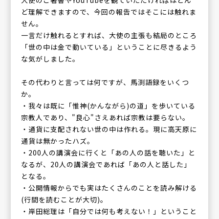
大使のご著書やYouTubeを観ていただければほとん
ど理解できますので、今回の報告ではそこには触れま
せん。
一言だけ触れるとすれば、大使の主張も結局のところ
「世の中は金で動いている」ということに尽きるよう
な気がしました。
その代わりと言っては何ですが、馬渕語録をいくつ
か。
・我々は既に「惟神(かんながら)の道」を歩いている
宗教人であり、"良心"さえあれば宗教は要らない。
・通貨に支配されない世の中は作れる。現に高天原に
通貨は無かったハズ。
・200人の講演会に行くと「あの人の話を聴いた」と
なるが、20人の講演会であれば「あの人と話した」
となる。
・公開情報からでも実はたくさんのことを読み解ける
(行間を読むことが大切)。
・岸田総理は「自分では何も考えない！」ということ