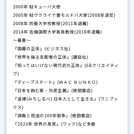
2000年 駐キューバ大使
2005年 駐ウクライナ兼モルドバ大使(2008年退官)
2008年 防衛大学校教授(2011年退職)
2014年 吉備国際大学客員教授(2018年退職)
〜著書〜
『国難の正体』(ビジネス社)
『世界を操る支配者の正体』(講談社)
『知ってはいけない現代史の正体』(SBクリエイティ
ブ)
『ディープステート』(ＷＡＣ ＢＵＮＫＯ)
『日本を蝕む新・共産主義』(徳間書店)
『道標(みちしるべ) 日本人として生きる』(ワニブッ
クス)
『謀略と捏造の200年戦争』(徳間書店)
『2023年 世界の真実』(ワック)など多数