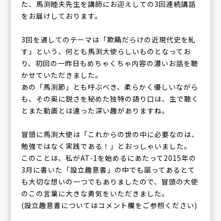
た、馬渕睦夫先生を講師にお迎えしての3回連続講話
をお届けしております。
3回を通してのテーマは「欺瞞だらけの近現代史を糺
す」という、何とも馬渕大使らしいものとなってお
り、初回の一昨日もめちゃくちゃ内容の濃いお話を聴
かせていただきました。
あの「馬渕節」とも呼ぶべき、柔らかく優しいながら
も、その奥に鋭さを秘めた独特の語り口は、生で聴く
とまた動画とは違った深い趣がありますね。
冒頭に馬渕大使は「これからの世の中に必要なのは、
勉強ではなく実践である！」とおっしゃいました。
このことは、私がAT-1を始めるにあたって2015年の
3月に書いた「設立趣意書」の中でも謳ってあるとて
も大切な想いの一つでもありましたので、冒頭の大使
のこの言葉に大きな勇気をいただきました。
(設立趣意書についてはコメント欄をご参照ください)