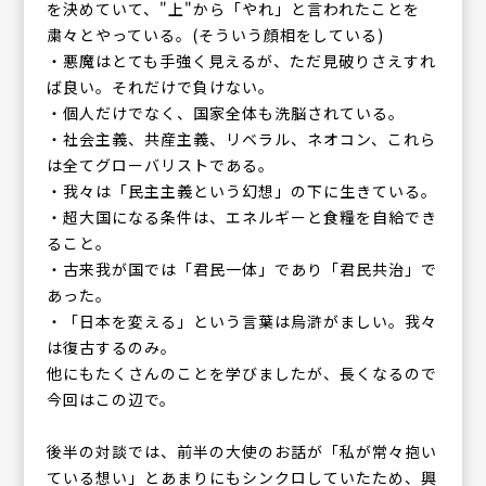
を決めていて、"上"から「やれ」と言われたことを
粛々とやっている。(そういう顔相をしている)
・悪魔はとても手強く見えるが、ただ見破りさえすれ
ば良い。それだけで負けない。
・個人だけでなく、国家全体も洗脳されている。
・社会主義、共産主義、リベラル、ネオコン、これら
は全てグローバリストである。
・我々は「民主主義という幻想」の下に生きている。
・超大国になる条件は、エネルギーと食糧を自給でき
ること。
・古来我が国では「君民一体」であり「君民共治」で
あった。
・「日本を変える」という言葉は烏滸がましい。我々
は復古するのみ。
他にもたくさんのことを学びましたが、長くなるので
今回はこの辺で。
後半の対談では、前半の大使のお話が「私が常々抱い
ている想い」とあまりにもシンクロしていたため、興