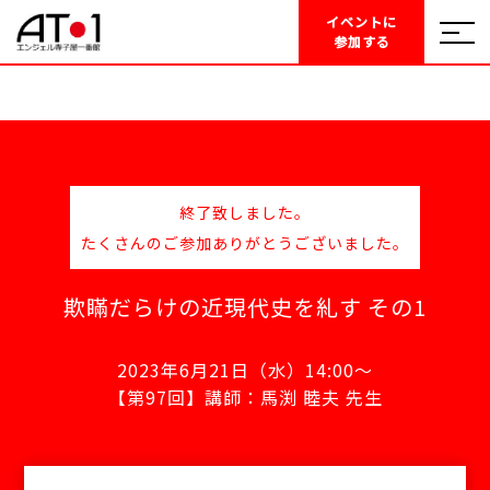
イベントに
参加する
終了致しました。
たくさんのご参加ありがとうございました。
欺瞞だらけの近現代史を糺す その1
2023年6月21日（水）14:00～
【第97回】講師：馬渕 睦夫 先生