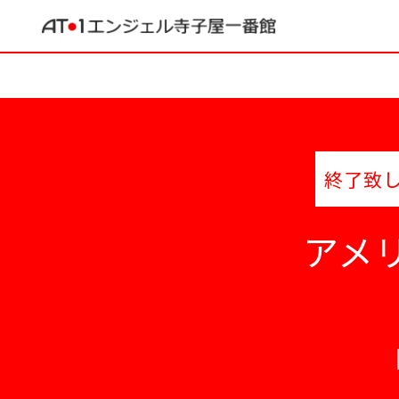
終了致
アメ