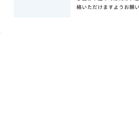
絡いただけますようお願
で
て
ら