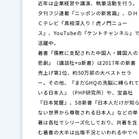
近年は企業経営や講演、執筆活動を行う。
夕刊フジ連載『ニッポンの新常識』、ＤＨ
Ｃテレビ『真相深入り！虎ノ門ニュー
ス』、YouTubeの『ケントチャンネル』
活躍中。
著書『儒教に支配された中国人・韓国人の
悲劇』（講談社+α新書）は2017年の新書
売上げ第1位、約50万部の大ベストセラ
ー。その他、『まだGHQの洗脳に縛られ
いる日本人』（PHP研究所）や、宝島社
『日本覚醒』、SB新書『日本人だけが知
ない世界から尊敬される日本人』などの単
著は各社でシリーズ化しており、共著を含
む著書の大半は出版不況といわれる中でベ