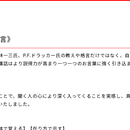
言》
林一三氏、P.F.ドラッカー氏の教えや格言だけではなく、
講話はより説得力が高まり一つ一つのお言葉に強く引き込
ことで、聞く人の心により深く入ってくることを実感し、
いたしました。
体で覚える】【在り方で示す】